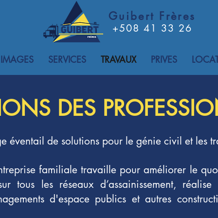
Guibert Frères
+508 41 33 26
 IMAGES
SERVICES
TRAVAUX
PRIVES
LOCA
IONS DES PROFESSI
éventail de solutions pour le génie civil et les t
reprise familiale travaille pour améliorer le quot
ur tous les réseaux d’assainissement, réalise
nagements d'espace publics et autres construct