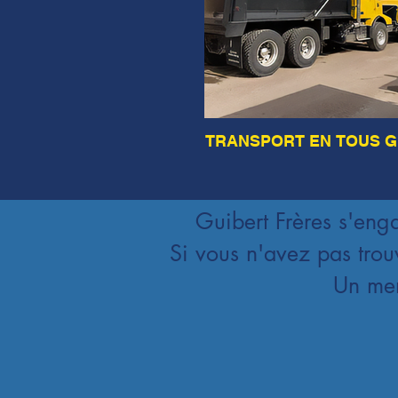
TRANSPORT EN TOUS 
Guibert Frères s'enga
Si vous n'avez pas trou
Un mem