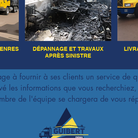
GENRES
DÉPANNAGE ET TRAVAUX
LIVR
APRÈS SINISTRE
ge à fournir à ses clients un service de q
vé les informations que vous recherchiez, 
bre de l'équipe se chargera de vous ré