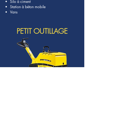
Silo à ciment
Station à béton mobile
Vans
PETIT OUTILLAGE
Accessoires de signalisation
Balayeuse hydraulique
Benne à béton 500l
Benne à béton 600l
Bétonnière à béton