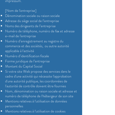
impressum.
[Nom de l'entreprise]
Dénomination sociale ou raison sociale
Adresse du siège social de l’entreprise
Noms des dirigeants de l’entreprise
Numéro de téléphone, numéro de fax et adresse
e-mail de l'entreprise
Numéro d’enregistrement au registre du
commerce et des sociétés, ou autre autorité
applicable à l'activité
Numéro d’identification fiscale
Forme juridique de l’entreprise
Montant du Capital Social
Si votre site Web propose des services dans le
cadre d'une activité qui nécessite l'approbation
d'une autorité publique, les coordonnées de
l'autorité de contrôle doivent être fournies
Nom, dénomination ou raison sociale et adresse et
numéro de téléphone de l'hébergeur de son site
Mentions relatives à l'utilisation de données
personnelles
Mentions relatives à l'utilisation de cookies