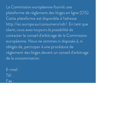
La Commission européenne fournit une
plateforme de règlement des litiges en ligne (OS).
Cette plateforme est disponible à l'adresse
http://ec.europa.eu/consumers/odr/.
En tant que
client, vous avez toujours la possibilité de
contacter le conseil d'arbitrage de la Commission
européenne. Nous ne sommes ni disposés à, ni
obligés de, participer à une procédure de
règlement des litiges devant un conseil d'arbitrage
de la consommation.
E-mail :
Tél. :
Fax :
Adresse :
Guibert Frères s'engage à fournir à ses
clients un service de qualité exceptionnelle.
Si vous n'avez pas trouvé les informations
que vous recherchiez, veuillez nous